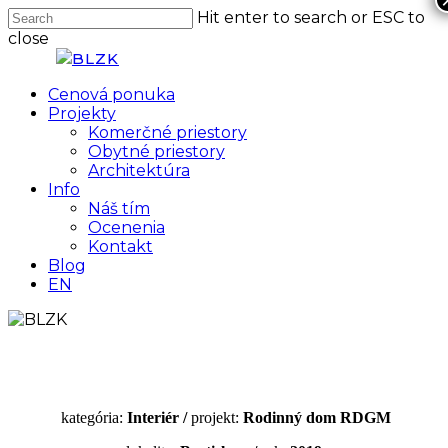
Skip
Hit enter to search or ESC to
to
close
main
Close
content
Search
Menu
Cenová ponuka
Projekty
Komerčné priestory
Obytné priestory
Architektúra
Info
Náš tím
Ocenenia
Kontakt
Blog
EN
kategória:
Interiér /
projekt:
Rodinný dom
RDGM