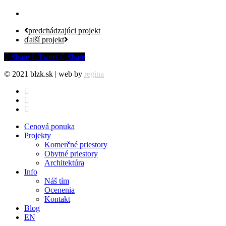
predchádzajúci projekt
ďalší projekt
Share
Tweet
Share
© 2021 blzk.sk | web by
regina
facebook
instagram
behance
Close
Cenová ponuka
Menu
Projekty
Komerčné priestory
Obytné priestory
Architektúra
Info
Náš tím
Ocenenia
Kontakt
Blog
EN