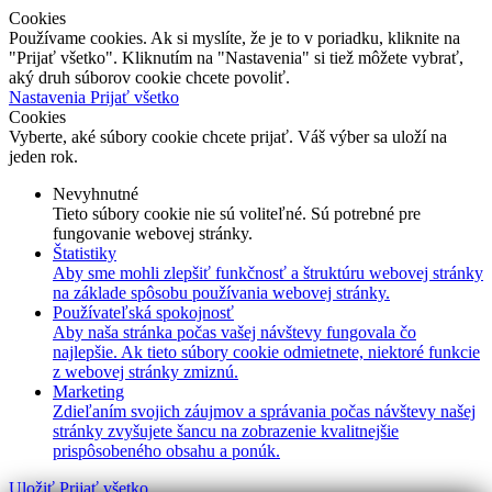
Cookies
Používame cookies. Ak si myslíte, že je to v poriadku, kliknite na
"Prijať všetko". Kliknutím na "Nastavenia" si tiež môžete vybrať,
aký druh súborov cookie chcete povoliť.
Nastavenia
Prijať všetko
Cookies
Vyberte, aké súbory cookie chcete prijať. Váš výber sa uloží na
jeden rok.
Nevyhnutné
Tieto súbory cookie nie sú voliteľné. Sú potrebné pre
fungovanie webovej stránky.
Štatistiky
Aby sme mohli zlepšiť funkčnosť a štruktúru webovej stránky
na základe spôsobu používania webovej stránky.
Používateľská spokojnosť
Aby naša stránka počas vašej návštevy fungovala čo
najlepšie. Ak tieto súbory cookie odmietnete, niektoré funkcie
z webovej stránky zmiznú.
Marketing
Zdieľaním svojich záujmov a správania počas návštevy našej
stránky zvyšujete šancu na zobrazenie kvalitnejšie
prispôsobeného obsahu a ponúk.
Uložiť
Prijať všetko