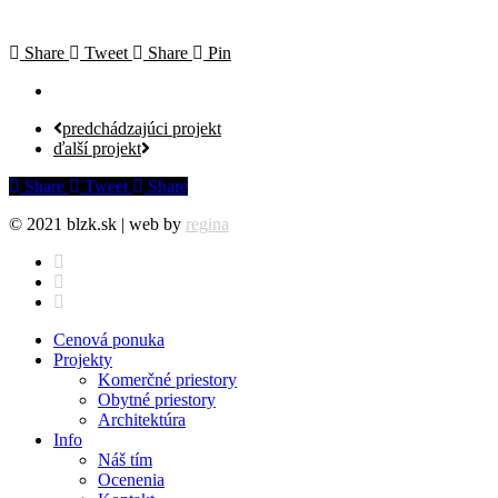
Share
Tweet
Share
Pin
predchádzajúci projekt
ďalší projekt
Share
Tweet
Share
© 2021 blzk.sk | web by
regina
facebook
instagram
behance
Close
Cenová ponuka
Menu
Projekty
Komerčné priestory
Obytné priestory
Architektúra
Info
Náš tím
Ocenenia