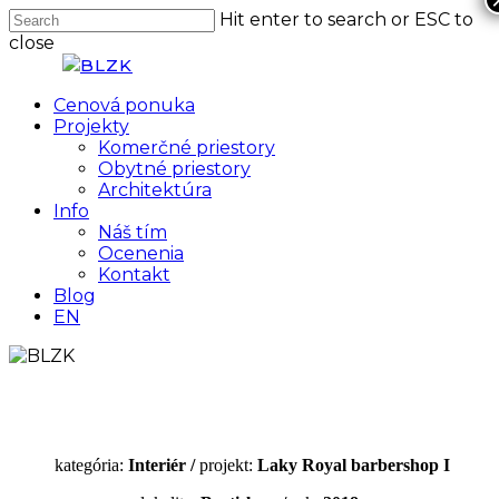
Skip
Hit enter to search or ESC to
to
close
main
Close
content
Search
Menu
Cenová ponuka
Projekty
Komerčné priestory
Obytné priestory
Architektúra
Info
Náš tím
Ocenenia
Kontakt
Blog
EN
kategória:
Interiér /
projekt:
Laky Royal barbershop I