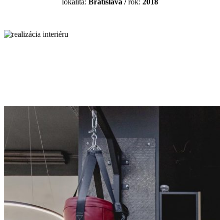
lokalita:
Bratislava
/
rok:
2018