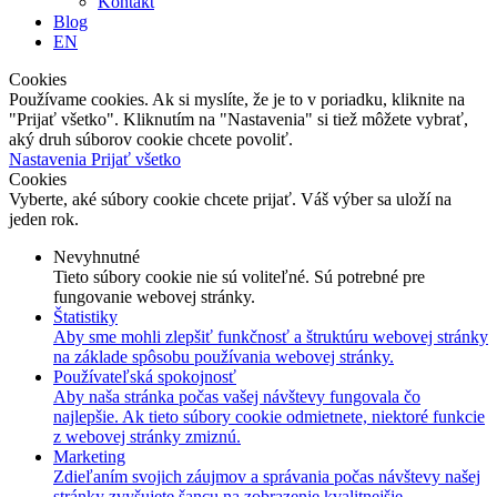
Kontakt
Blog
EN
Cookies
Používame cookies. Ak si myslíte, že je to v poriadku, kliknite na
"Prijať všetko". Kliknutím na "Nastavenia" si tiež môžete vybrať,
aký druh súborov cookie chcete povoliť.
Nastavenia
Prijať všetko
Cookies
Vyberte, aké súbory cookie chcete prijať. Váš výber sa uloží na
jeden rok.
Nevyhnutné
Tieto súbory cookie nie sú voliteľné. Sú potrebné pre
fungovanie webovej stránky.
Štatistiky
Aby sme mohli zlepšiť funkčnosť a štruktúru webovej stránky
na základe spôsobu používania webovej stránky.
Používateľská spokojnosť
Aby naša stránka počas vašej návštevy fungovala čo
najlepšie. Ak tieto súbory cookie odmietnete, niektoré funkcie
z webovej stránky zmiznú.
Marketing
Zdieľaním svojich záujmov a správania počas návštevy našej
stránky zvyšujete šancu na zobrazenie kvalitnejšie