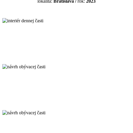
lokalita:
Bratislava
/
rok:
2023