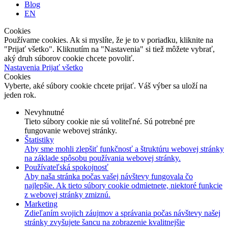
Blog
EN
Cookies
Používame cookies. Ak si myslíte, že je to v poriadku, kliknite na
"Prijať všetko". Kliknutím na "Nastavenia" si tiež môžete vybrať,
aký druh súborov cookie chcete povoliť.
Nastavenia
Prijať všetko
Cookies
Vyberte, aké súbory cookie chcete prijať. Váš výber sa uloží na
jeden rok.
Nevyhnutné
Tieto súbory cookie nie sú voliteľné. Sú potrebné pre
fungovanie webovej stránky.
Štatistiky
Aby sme mohli zlepšiť funkčnosť a štruktúru webovej stránky
na základe spôsobu používania webovej stránky.
Používateľská spokojnosť
Aby naša stránka počas vašej návštevy fungovala čo
najlepšie. Ak tieto súbory cookie odmietnete, niektoré funkcie
z webovej stránky zmiznú.
Marketing
Zdieľaním svojich záujmov a správania počas návštevy našej
stránky zvyšujete šancu na zobrazenie kvalitnejšie