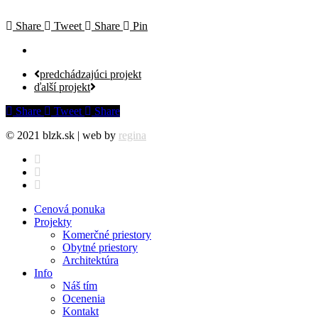
Share
Tweet
Share
Pin
predchádzajúci projekt
ďalší projekt
Share
Tweet
Share
© 2021 blzk.sk | web by
regina
facebook
instagram
behance
Close
Cenová ponuka
Menu
Projekty
Komerčné priestory
Obytné priestory
Architektúra
Info
Náš tím
Ocenenia
Kontakt