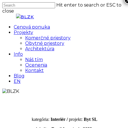
Skip
Hit enter to search or ESC to
to
close
main
Close
content
Search
Menu
Cenová ponuka
Projekty
Komerčné priestory
Obytné priestory
Architektúra
Info
Náš tím
Ocenenia
Kontakt
Blog
EN
kategória:
Interiér /
projekt:
Byt SL