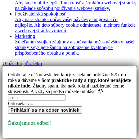
Aby sme mohli zlepšiť funkčnosť a štruktúru webovej stránky
na základe spôsobu používania webovej stránky.
Používateľská spokojnosť
Aby naša stránka počas vašej návštevy fungovala čo
najlepšie. Ak tieto súbory cookie odmietnete, niektoré funkcie
z webovej stránky zmiznú.
Marketing
Zdieľaním svojich záujmov a správania počas návštevy našej
stránky zvyšujete šancu na zobrazenie kvalitnejšie
prispôsobeného obsahu a ponúk.
Uložiť
Prijať všetko
Odoberajte náš newsletter, ktorý zasielame približne 6-9x do
roka a dávame v ňom
praktické rady a tipy, ktoré nenájdete
nikde inde
. Žiadny spam, iba naše rokmi nazbierané cenné
skúsenosti. A vždy sa predsa môžete odhlásiť 🙂
Odosiela sa...
Prihlásiť sa na odber noviniek
Ďakujeme za odber!