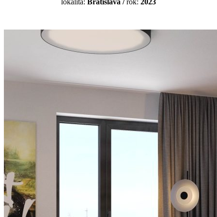
lokalita:
Bratislava
/
rok:
2023