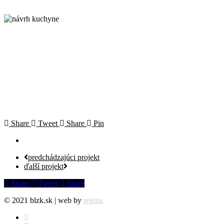
Share
Tweet
Share
Pin
predchádzajúci projekt
ďalší projekt
Share
Tweet
Share
© 2021 blzk.sk | web by
regina
facebook