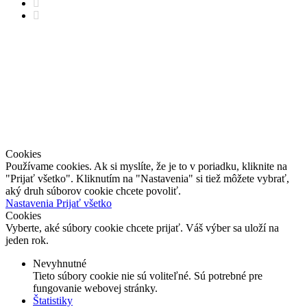
instagram
behance
Cenová ponuka
Projekty
Info
Komerčné priestory
Blog
Obytné priestory
Náš tím
Architektúra
EN
Ocenenia
Kontakt
Cookies
Používame cookies. Ak si myslíte, že je to v poriadku, kliknite na
"Prijať všetko". Kliknutím na "Nastavenia" si tiež môžete vybrať,
aký druh súborov cookie chcete povoliť.
Nastavenia
Prijať všetko
Cookies
Vyberte, aké súbory cookie chcete prijať. Váš výber sa uloží na
jeden rok.
Nevyhnutné
Tieto súbory cookie nie sú voliteľné. Sú potrebné pre
fungovanie webovej stránky.
Štatistiky