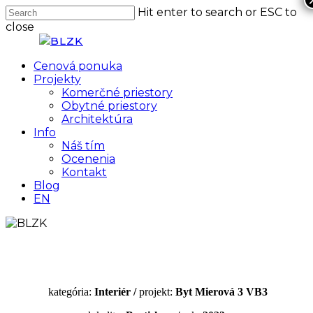
Skip
Hit enter to search or ESC to
Clo
to
close
Me
main
Close
content
Search
Menu
Cenová ponuka
Projekty
Komerčné priestory
Obytné priestory
Architektúra
Info
Náš tím
Ocenenia
Kontakt
Blog
EN
kategória:
Interiér /
projekt:
Byt Mierová 3 VB3