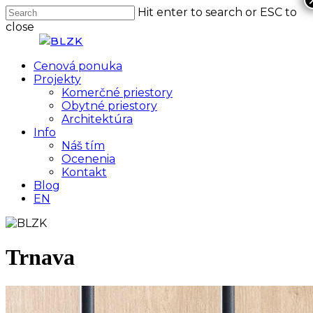
Skip
Hit enter to search or ESC to
Clo
to
close
Me
main
Close
content
Search
Menu
Cenová ponuka
Projekty
Komerčné priestory
Obytné priestory
Architektúra
Info
Náš tím
Ocenenia
Kontakt
Blog
EN
Trnava