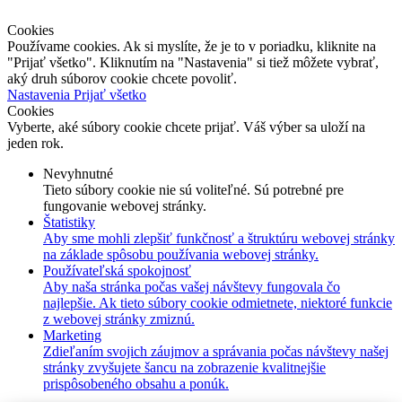
Kontakt
Cookies
Používame cookies. Ak si myslíte, že je to v poriadku, kliknite na
"Prijať všetko". Kliknutím na "Nastavenia" si tiež môžete vybrať,
aký druh súborov cookie chcete povoliť.
Nastavenia
Prijať všetko
Cookies
Vyberte, aké súbory cookie chcete prijať. Váš výber sa uloží na
jeden rok.
Nevyhnutné
Tieto súbory cookie nie sú voliteľné. Sú potrebné pre
fungovanie webovej stránky.
Štatistiky
Aby sme mohli zlepšiť funkčnosť a štruktúru webovej stránky
na základe spôsobu používania webovej stránky.
Používateľská spokojnosť
Aby naša stránka počas vašej návštevy fungovala čo
najlepšie. Ak tieto súbory cookie odmietnete, niektoré funkcie
z webovej stránky zmiznú.
Marketing
Zdieľaním svojich záujmov a správania počas návštevy našej
stránky zvyšujete šancu na zobrazenie kvalitnejšie
prispôsobeného obsahu a ponúk.