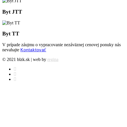
Byt JTT
Byt TT
V prípade záujmu o vypracovanie nezáväznej cenovej ponuky nás
nevahajte
Kontaktovať
© 2021 blzk.sk | web by
regina
facebook
instagram
behance
Cenová ponuka
Projekty
Info
Komerčné priestory
Blog
Obytné priestory
Náš tím
Architektúra
EN
Ocenenia