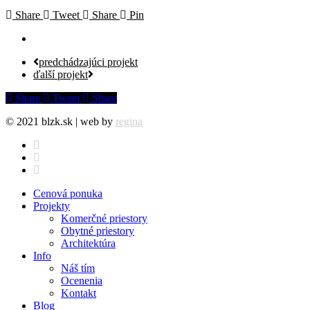
Share
Tweet
Share
Pin
predchádzajúci projekt
ďalší projekt
Share
Tweet
Share
© 2021 blzk.sk | web by
regina
facebook
instagram
behance
Close
Cenová ponuka
Menu
Projekty
Komerčné priestory
Obytné priestory
Architektúra
Info
Náš tím
Ocenenia
Kontakt
Blog