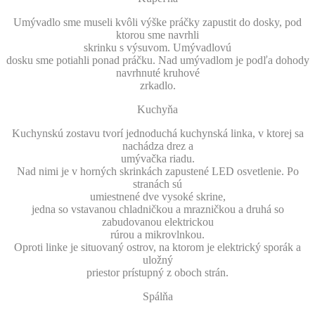
Umývadlo sme museli kvôli výške práčky zapustit do dosky, pod
ktorou sme navrhli
skrinku s výsuvom. Umývadlovú
dosku sme potiahli ponad práčku. Nad umývadlom je podľa dohody
navrhnuté kruhové
zrkadlo.
Kuchyňa
Kuchynskú zostavu tvorí jednoduchá kuchynská linka, v ktorej sa
nachádza drez a
umývačka riadu.
Nad nimi je v horných skrinkách zapustené LED osvetlenie. Po
stranách sú
umiestnené dve vysoké skrine,
jedna so vstavanou chladničkou a mrazničkou a druhá so
zabudovanou elektrickou
rúrou a mikrovlnkou.
Oproti linke je situovaný ostrov, na ktorom je elektrický sporák a
uložný
priestor prístupný z oboch strán.
Spálňa