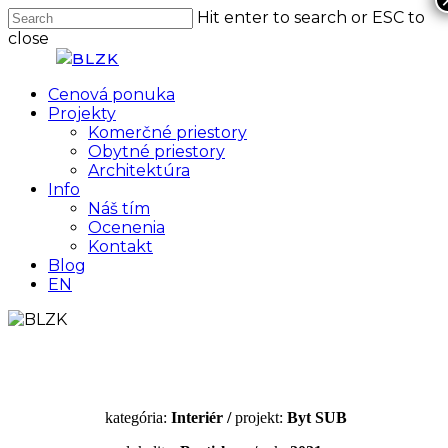
Skip
Hit enter to search or ESC to
to
close
main
Close
content
Search
Menu
Cenová ponuka
Projekty
Komerčné priestory
Obytné priestory
Architektúra
Info
Náš tím
Ocenenia
Kontakt
Blog
EN
kategória:
Interiér /
projekt:
Byt SUB