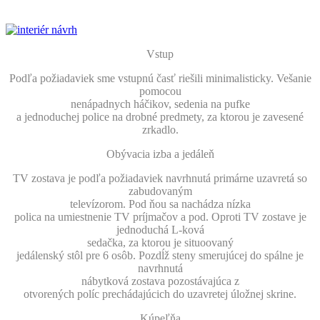
Vstup
Podľa požiadaviek sme vstupnú časť riešili minimalisticky. Vešanie
pomocou
nenápadnych háčikov, sedenia na pufke
a jednoduchej police na drobné predmety, za ktorou je zavesené
zrkadlo.
Obývacia izba a jedáleň
TV zostava je podľa požiadaviek navrhnutá primárne uzavretá so
zabudovaným
televízorom. Pod ňou sa nachádza nízka
polica na umiestnenie TV príjmačov a pod. Oproti TV zostave je
jednoduchá L-ková
sedačka, za ktorou je situoovaný
jedálenský stôl pre 6 osôb. Pozdĺž steny smerujúcej do spálne je
navrhnutá
nábytková zostava pozostávajúca z
otvorených políc prechádajúcich do uzavretej úložnej skrine.
Kúpeľňa