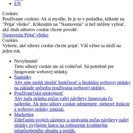
EN
Cookies
Používame cookies. Ak si myslíte, že je to v poriadku, kliknite na
"Prijať všetko". Kliknutím na "Nastavenia" si tiež môžete vybrať,
aký druh súborov cookie chcete povoliť.
Nastavenia
Prijať všetko
Cookies
Vyberte, aké súbory cookie chcete prijať. Váš výber sa uloží na
jeden rok.
Nevyhnutné
Tieto súbory cookie nie sú voliteľné. Sú potrebné pre
fungovanie webovej stránky.
Štatistiky
Aby sme mohli zlepšiť funkčnosť a štruktúru webovej stránky
na základe spôsobu používania webovej stránky.
Používateľská spokojnosť
Aby naša stránka počas vašej návštevy fungovala čo
najlepšie. Ak tieto súbory cookie odmietnete, niektoré funkcie
z webovej stránky zmiznú.
Marketing
Zdieľaním svojich záujmov a správania počas návštevy našej
stránky zvyšujete šancu na zobrazenie kvalitnejšie
prispôsobeného obsahu a ponúk.