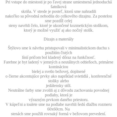
Pri vstupe do miestosti je po ľavej strane umiestnená jednoduchá
šatníková
skriňa. V strede je posteľ, ktorú sme nahradili
nakoľko sa pôvodná nehodila do celkového dizajnu. Za postelou
sme pozdĺž celej
steny navrhli čelo, ktoré je ukončené kozmetickým stolíkom,
ktorý je možné využiť aj ako nočný stolík.
Dizajn a materiály
Štýlovo sme k návrhu pristupovali v minimalistickom duchu s
použitím čistých
línií pričom bol kladený dôraz na funkčnosť.
Farebne je byt ladený v jemných a neutálnych odtieňoch, primárne
komináciou
bielej a svetlo bežovej, doplnené
o čierne akcentujúce prvky ako napríklad svietidlá , konferenčné
stoliky alebo
jedálensky stôl.
Neutrálne farby sme zvolili aj z dôvodu zachovania povodnej
podlahy, ktorá je
výrazným prvkom daného priestoru.
V kúpeľni a toalete sme na podlahe navrhli šedú dlažbu rozmeru
60x60cm. Na
stenách sme použili rovnaký formá v bežovom prevedení.