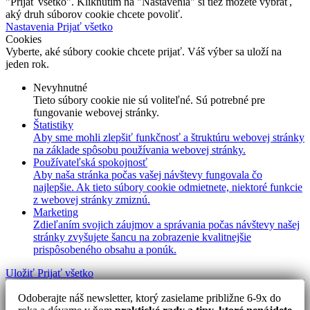
"Prijať všetko". Kliknutím na "Nastavenia" si tiež môžete vybrať,
aký druh súborov cookie chcete povoliť.
Nastavenia
Prijať všetko
Cookies
Vyberte, aké súbory cookie chcete prijať. Váš výber sa uloží na
jeden rok.
Nevyhnutné
Tieto súbory cookie nie sú voliteľné. Sú potrebné pre
fungovanie webovej stránky.
Štatistiky
Aby sme mohli zlepšiť funkčnosť a štruktúru webovej stránky
na základe spôsobu používania webovej stránky.
Používateľská spokojnosť
Aby naša stránka počas vašej návštevy fungovala čo
najlepšie. Ak tieto súbory cookie odmietnete, niektoré funkcie
z webovej stránky zmiznú.
Marketing
Zdieľaním svojich záujmov a správania počas návštevy našej
stránky zvyšujete šancu na zobrazenie kvalitnejšie
prispôsobeného obsahu a ponúk.
Uložiť
Prijať všetko
Odoberajte náš newsletter, ktorý zasielame približne 6-9x do