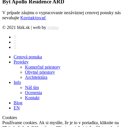
Byt Apollo Residence ARD
V prípade záujmu o vypracovanie nezáväznej cenovej ponuky nás
nevahajte
Kontaktovať
© 2021 blzk.sk | web by
regina
facebook
instagram
behance
Close
Cenová ponuka
Menu
Projekty
Komerčné priestory
Obytné priestory
Architektúra
Info
Náš tím
Ocenenia
Kontakt
Blog
EN
Cookies
Používame cookies. Ak si myslíte, že je to v poriadku, kliknite na