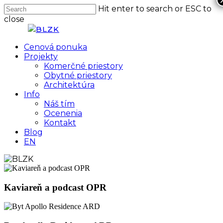
Skip
Hit enter to search or ESC to
to
close
main
Close
content
Search
Menu
Cenová ponuka
Projekty
Komerčné priestory
Obytné priestory
Architektúra
Info
Náš tím
Ocenenia
Kontakt
Blog
EN
Kaviareň a podcast OPR