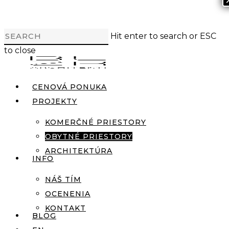
Skip
Cl
to
M
main
Hit enter to search or ESC
content
to close
Close
Search
Menu
CENOVÁ PONUKA
PROJEKTY
KOMERČNÉ PRIESTORY
OBYTNÉ PRIESTORY
ARCHITEKTÚRA
INFO
NÁŠ TÍM
OCENENIA
KONTAKT
BLOG