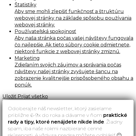
Štatistiky
Aby sme mohli zlepšiť funkčnosť a štruktúru
webovej stránky na základe spôsobu používania
webovej stránky.
Používateľská spokojnosť
Aby naša stránka počas vašej návštevy fungovala
čo najlepšie. Ak tieto súbory cookie odmietnete,
niektoré funkcie z webovej stránky zmiznú.
Marketing
Zdieľaním svojich záujmov a správania počas
návštevy našej stránky zvyšujete šancu na
zobrazenie kvalitnejšie prispôsobeného obsahu a
ponúk.
Uložiť
Prijať všetko
Odoberajte náš newsletter, ktorý zasielame
približne 6-9x do roka a dávame v ňom
praktické
rady a tipy, ktoré nenájdete nikde inde
. Žiadny
spam, iba naše rokmi nazbierané cenné
skúsenosti. A vždy sa predsa môžete odhlásiť 🙂