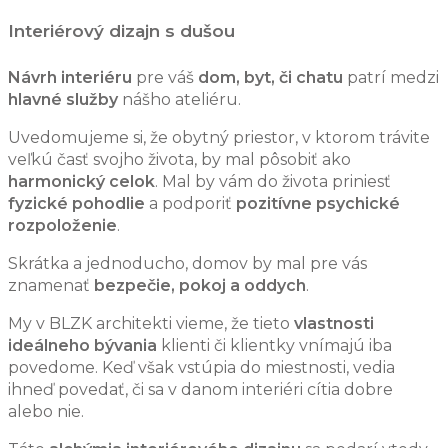
Interiérový dizajn s dušou
Návrh interiéru
pre váš
dom, byt, či chatu
patrí medzi
hlavné služby
nášho ateliéru.
Uvedomujeme si, že obytný priestor, v ktorom trávite
veľkú časť svojho života, by mal pôsobiť ako
harmonický celok
. Mal by vám do života priniesť
fyzické pohodlie
a podporiť
pozitívne psychické
rozpoloženie
.
Skrátka a jednoducho, domov by mal pre vás
znamenať
bezpečie, pokoj a oddych
.
My v BLZK architekti vieme, že tieto
vlastnosti
ideálneho bývania
klienti či klientky vnímajú iba
povedome. Keď však vstúpia do miestnosti, vedia
ihneď povedať, či sa v danom interiéri cítia dobre
alebo nie.