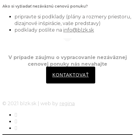
Ako si vyžiadať nezáväznú cenovú ponuku?
pripravte si podklady (plány a rozmery priestoru,
dizajnové inšpirácie, vaše predstavy)
podklady pošlite na
info@blzk.sk
V prípade záujmu o vypracovanie nezáväznej
cenovej ponuky nás nevahajte
KONTAKTOVAŤ
© 2021 blzk.sk | web by
regina
facebook
instagram
behance