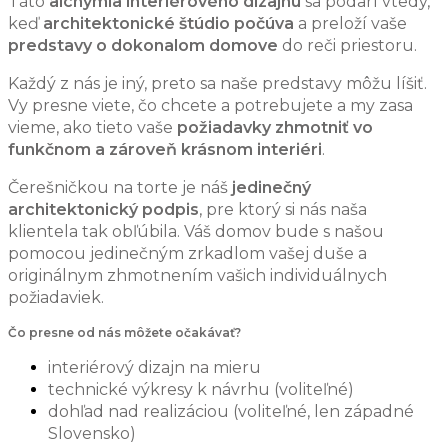
Táto
alchýmia interiérového dizajnu
sa podarí vtedy,
keď
architektonické štúdio počúva
a preloží vaše
predstavy o dokonalom domove
do reči priestoru.
Každý z nás je iný, preto sa naše predstavy môžu líšiť.
Vy presne viete, čo chcete a potrebujete a my zasa
vieme, ako tieto vaše
požiadavky zhmotniť vo
funkčnom a zároveň krásnom interiéri
.
Čerešničkou na torte je náš
jedinečný
architektonický podpis
, pre ktorý si nás naša
klientela tak obľúbila. Váš domov bude s našou
pomocou jedinečným zrkadlom vašej duše a
originálnym zhmotnením vašich individuálnych
požiadaviek.
Čo presne od nás môžete očakávať?
interiérový dizajn na mieru
technické výkresy k návrhu (voliteľné)
dohľad nad realizáciou (voliteľné, len západné
Slovensko)