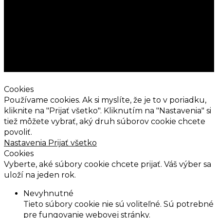
Cenová ponuka
Projekty
Info
Komerčné priestory
Blog
Obytné priestory
Náš tím
Architektúra
EN
Ocenenia
Kontakt
Cookies
Používame cookies. Ak si myslíte, že je to v poriadku,
kliknite na "Prijať všetko". Kliknutím na "Nastavenia" si
tiež môžete vybrať, aký druh súborov cookie chcete
povoliť.
Nastavenia
Prijať všetko
Cookies
Vyberte, aké súbory cookie chcete prijať. Váš výber sa
uloží na jeden rok.
Nevyhnutné
Tieto súbory cookie nie sú voliteľné. Sú potrebné
pre fungovanie webovej stránky.