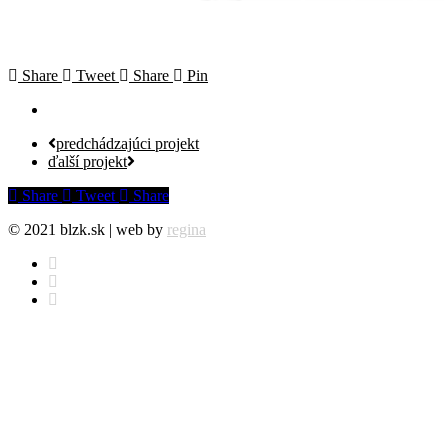
Share
Tweet
Share
Pin
predchádzajúci projekt
ďalší projekt
Share
Tweet
Share
© 2021 blzk.sk | web by
regina
facebook
instagram
behance
Cenová ponuka
Projekty
Info
Komerčné priestory
Blog
Obytné priestory
Náš tím
Architektúra