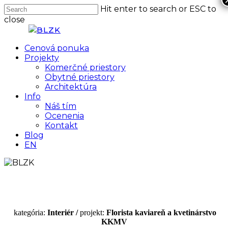
Skip
Hit enter to search or ESC to
Clo
to
close
Me
main
Close
content
Search
Menu
Cenová ponuka
Projekty
Komerčné priestory
Obytné priestory
Architektúra
Info
Náš tím
Ocenenia
Kontakt
Blog
EN
kategória:
Interiér /
projekt:
Florista kaviareň a kvetinárstvo
KKMV