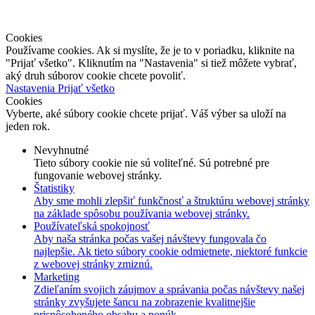
EN
Ocenenia
Kontakt
Cookies
Používame cookies. Ak si myslíte, že je to v poriadku, kliknite na
"Prijať všetko". Kliknutím na "Nastavenia" si tiež môžete vybrať,
aký druh súborov cookie chcete povoliť.
Nastavenia
Prijať všetko
Cookies
Vyberte, aké súbory cookie chcete prijať. Váš výber sa uloží na
jeden rok.
Nevyhnutné
Tieto súbory cookie nie sú voliteľné. Sú potrebné pre
fungovanie webovej stránky.
Štatistiky
Aby sme mohli zlepšiť funkčnosť a štruktúru webovej stránky
na základe spôsobu používania webovej stránky.
Používateľská spokojnosť
Aby naša stránka počas vašej návštevy fungovala čo
najlepšie. Ak tieto súbory cookie odmietnete, niektoré funkcie
z webovej stránky zmiznú.
Marketing
Zdieľaním svojich záujmov a správania počas návštevy našej
stránky zvyšujete šancu na zobrazenie kvalitnejšie
prispôsobeného obsahu a ponúk.