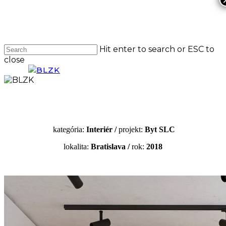
Skip
to
main
content
Hit enter to search or ESC to
close
Close
Search
Menu
kategória:
Interiér /
projekt:
Byt SLC
lokalita:
Bratislava
/
rok:
2018