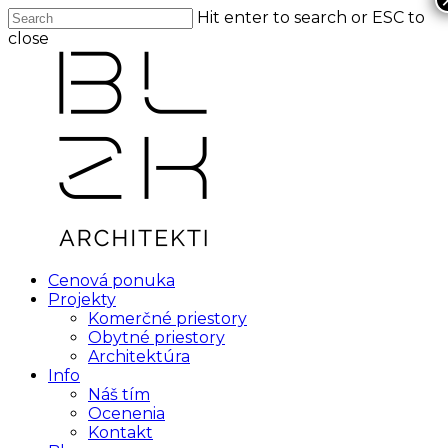
Skip
Hit enter to search or ESC to
Clo
to
close
Me
main
Close
content
Search
Menu
Cenová ponuka
Projekty
Komerčné priestory
Obytné priestory
Architektúra
Info
Náš tím
Ocenenia
Kontakt