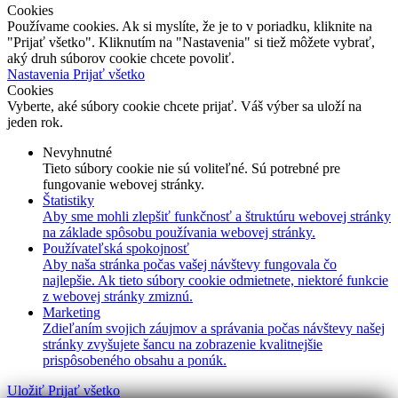
Cookies
Používame cookies. Ak si myslíte, že je to v poriadku, kliknite na
"Prijať všetko". Kliknutím na "Nastavenia" si tiež môžete vybrať,
aký druh súborov cookie chcete povoliť.
Nastavenia
Prijať všetko
Cookies
Vyberte, aké súbory cookie chcete prijať. Váš výber sa uloží na
jeden rok.
Nevyhnutné
Tieto súbory cookie nie sú voliteľné. Sú potrebné pre
fungovanie webovej stránky.
Štatistiky
Aby sme mohli zlepšiť funkčnosť a štruktúru webovej stránky
na základe spôsobu používania webovej stránky.
Používateľská spokojnosť
Aby naša stránka počas vašej návštevy fungovala čo
najlepšie. Ak tieto súbory cookie odmietnete, niektoré funkcie
z webovej stránky zmiznú.
Marketing
Zdieľaním svojich záujmov a správania počas návštevy našej
stránky zvyšujete šancu na zobrazenie kvalitnejšie
prispôsobeného obsahu a ponúk.
Uložiť
Prijať všetko