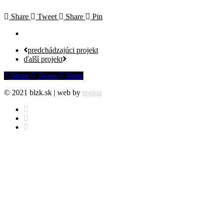
Share
Tweet
Share
Pin
predchádzajúci projekt
ďalší projekt
Share
Tweet
Share
© 2021 blzk.sk | web by
regina
facebook
instagram
behance
Cenová ponuka
Projekty
Info
Komerčné priestory
Blog
Obytné priestory
Náš tím
Architektúra
EN
Ocenenia
Kontakt