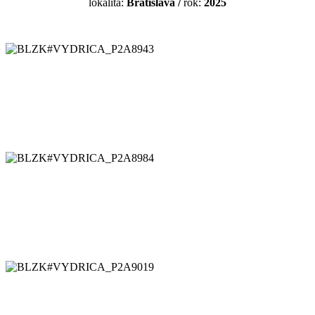
lokalita:
Bratislava
/
rok:
2025