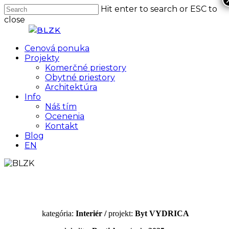
Skip
Hit enter to search or ESC to
to
close
main
Close
content
Search
Menu
Cenová ponuka
Projekty
Komerčné priestory
Obytné priestory
Architektúra
Info
Náš tím
Ocenenia
Kontakt
Blog
EN
kategória:
Interiér /
projekt:
Byt VYDRICA