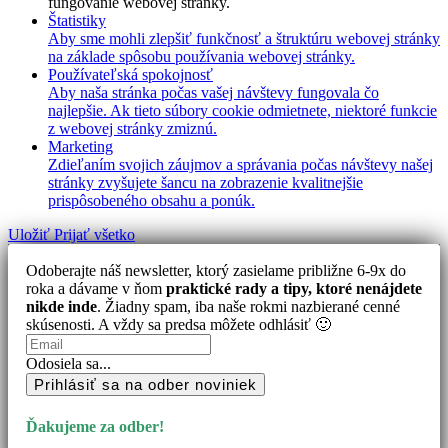
fungovanie webovej stránky.
Štatistiky
Aby sme mohli zlepšiť funkčnosť a štruktúru webovej stránky
na základe spôsobu používania webovej stránky.
Používateľská spokojnosť
Aby naša stránka počas vašej návštevy fungovala čo
najlepšie. Ak tieto súbory cookie odmietnete, niektoré funkcie
z webovej stránky zmiznú.
Marketing
Zdieľaním svojich záujmov a správania počas návštevy našej
stránky zvyšujete šancu na zobrazenie kvalitnejšie
prispôsobeného obsahu a ponúk.
Uložiť
Prijať všetko
Odoberajte náš newsletter, ktorý zasielame približne 6-9x do
roka a dávame v ňom
praktické rady a tipy, ktoré nenájdete
nikde inde
. Žiadny spam, iba naše rokmi nazbierané cenné
skúsenosti. A vždy sa predsa môžete odhlásiť 🙂
Odosiela sa...
Prihlásiť sa na odber noviniek
Ďakujeme za odber!